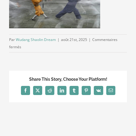
Par
Wudang Shaolin Dream
|
août 21st, 2025
|
Commentaires
sur
fermés
Shaolin
&
Wudang
Share This Story, Choose Your Platform!
Facebook
X
Reddit
LinkedIn
Tumblr
Pinterest
Vk
Email