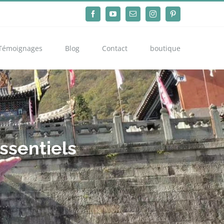
Facebook
YouTube
Email
Instagram
Pinterest
Témoignages
Blog
Contact
boutique
ssentiels