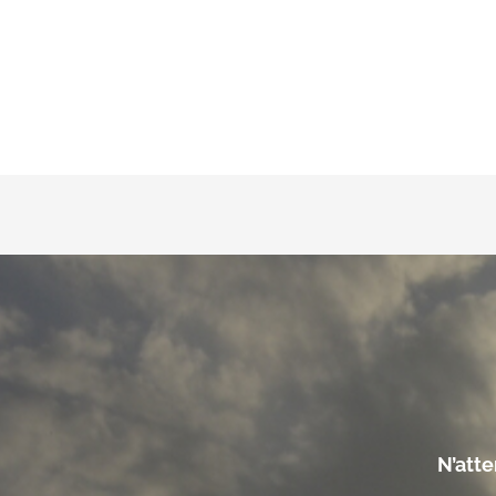
N’att