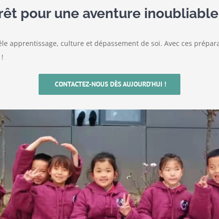
rêt pour une aventure inoubliable
e apprentissage, culture et dépassement de soi. Avec ces préparati
!
CONTACTEZ-NOUS DÈS AUJOURD’HUI !