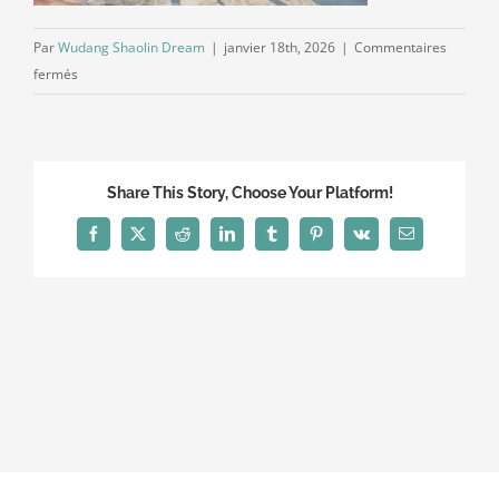
Par
Wudang Shaolin Dream
|
janvier 18th, 2026
|
Commentaires
sur
fermés
20240928_090452
Share This Story, Choose Your Platform!
Facebook
X
Reddit
LinkedIn
Tumblr
Pinterest
Vk
Email