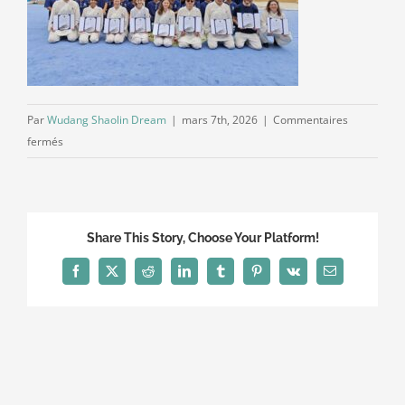
Par
Wudang Shaolin Dream
|
mars 7th, 2026
|
Commentaires
sur
fermés
Image_20260307125419
Share This Story, Choose Your Platform!
Facebook
X
Reddit
LinkedIn
Tumblr
Pinterest
Vk
Email