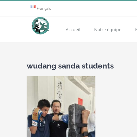
Passer
Français
au
contenu
Accueil
Notre équipe
wudang sanda students