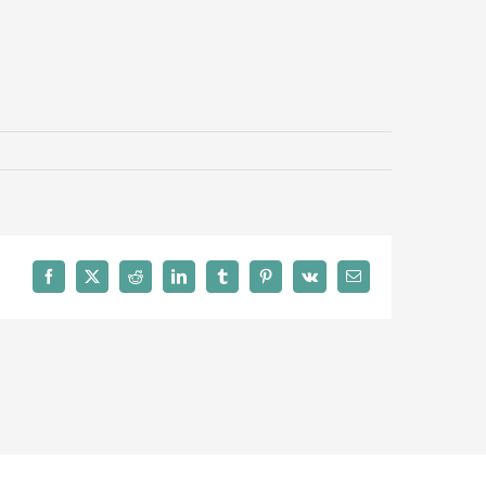
Facebook
X
Reddit
LinkedIn
Tumblr
Pinterest
Vk
Email