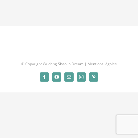
© Copyright Wudang Shaolin Dream |
Mentions légales
Facebook
YouTube
Email
Instagram
Pinterest