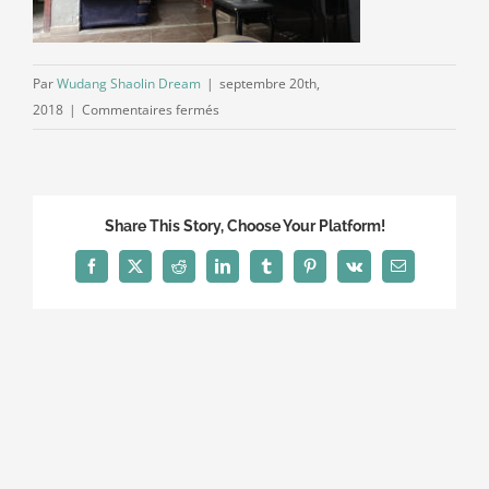
Par
Wudang Shaolin Dream
|
septembre 20th,
sur
2018
|
Commentaires fermés
DSC00297
Share This Story, Choose Your Platform!
Facebook
X
Reddit
LinkedIn
Tumblr
Pinterest
Vk
Email