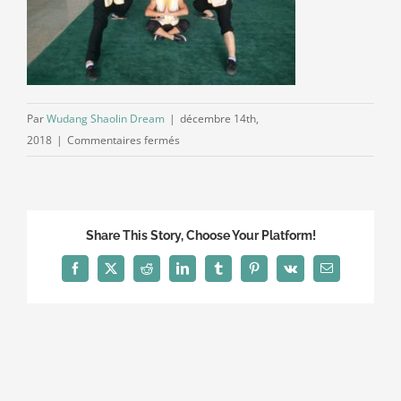
Par
Wudang Shaolin Dream
|
décembre 14th,
sur
2018
|
Commentaires fermés
IMG_1667
Share This Story, Choose Your Platform!
Facebook
X
Reddit
LinkedIn
Tumblr
Pinterest
Vk
Email