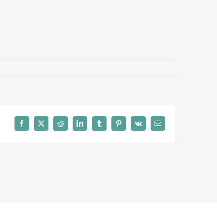
Facebook
X
Reddit
LinkedIn
Tumblr
Pinterest
Vk
Email