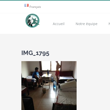
Passer
Français
au
contenu
Accueil
Notre équipe
IMG_1795