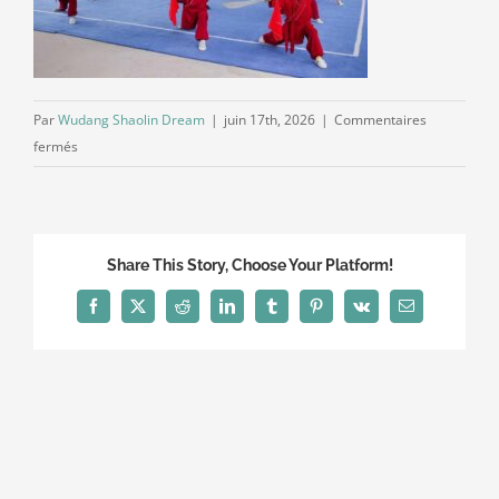
Par
Wudang Shaolin Dream
|
juin 17th, 2026
|
Commentaires
sur
fermés
b2112c289f6a0c30f838945589f84eb0
Share This Story, Choose Your Platform!
Facebook
X
Reddit
LinkedIn
Tumblr
Pinterest
Vk
Email