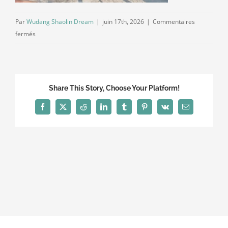
Par
Wudang Shaolin Dream
|
juin 17th, 2026
|
Commentaires
sur
fermés
20240928_090452
Share This Story, Choose Your Platform!
Facebook
X
Reddit
LinkedIn
Tumblr
Pinterest
Vk
Email