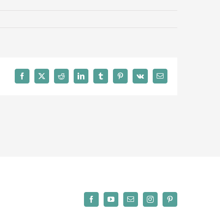
Facebook
X
Reddit
LinkedIn
Tumblr
Pinterest
Vk
Email
Facebook
YouTube
Email
Instagram
Pinterest