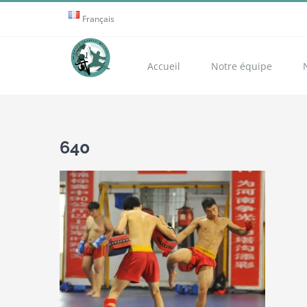
Passer
Français
au
contenu
Accueil
Notre équipe
640