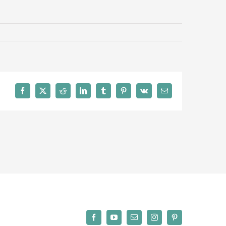
Facebook
X
Reddit
LinkedIn
Tumblr
Pinterest
Vk
Email
Facebook
YouTube
Email
Instagram
Pinterest