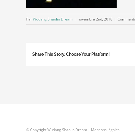
Par
Wudang Shaolin Dream
|
novembre 2nd, 2018
|
Commenta
Share This Story, Choose Your Platform!
© Copyright Wudang Shaolin Dream |
Mentions légales