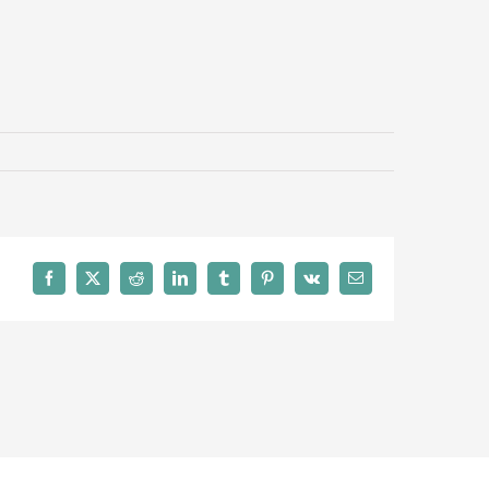
Facebook
X
Reddit
LinkedIn
Tumblr
Pinterest
Vk
Email