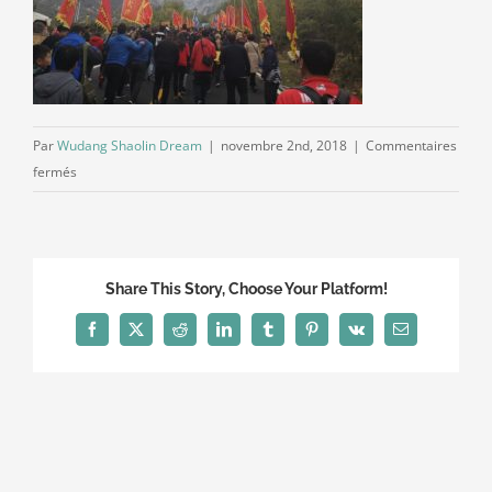
Par
Wudang Shaolin Dream
|
novembre 2nd, 2018
|
Commentaires
sur
fermés
cof
Share This Story, Choose Your Platform!
Facebook
X
Reddit
LinkedIn
Tumblr
Pinterest
Vk
Email