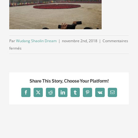
Par
Wudang Shaolin Dream
|
novembre 2nd, 2018
|
Commentaires
sur
fermés
cof
Share This Story, Choose Your Platform!
Facebook
X
Reddit
LinkedIn
Tumblr
Pinterest
Vk
Email