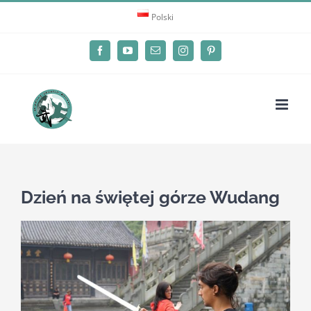
Skip
Polski
to
content
Facebook
YouTube
Email
Instagram
Pinterest
Dzień na świętej górze Wudang
View
Larger
Image