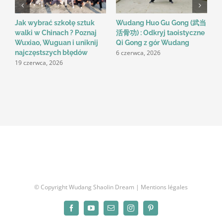
Jak wybrać szkołę sztuk
Wudang Huo Gu Gong (武当
M
walki w Chinach ? Poznaj
活骨功) : Odkryj taoistyczne
i
Wuxiao, Wuguan i uniknij
Qi Gong z gór Wudang
C
6 czerwca, 2026
najczęstszych błędów
(
19 czerwca, 2026
9
© Copyright Wudang Shaolin Dream |
Mentions légales
Facebook
YouTube
Email
Instagram
Pinterest