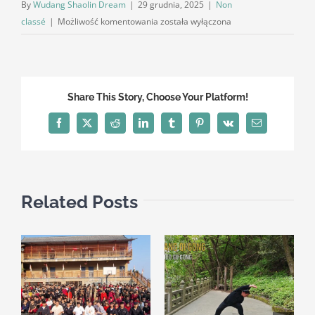
By
Wudang Shaolin Dream
|
29 grudnia, 2025
|
Non
Dzień
classé
|
Możliwość komentowania
została wyłączona
na
świętej
górze
Wudang
Share This Story, Choose Your Platform!
Facebook
X
Reddit
LinkedIn
Tumblr
Pinterest
Vk
Email
Related Posts