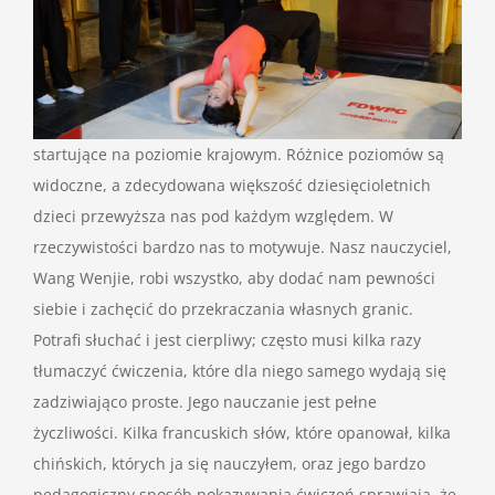
startujące na poziomie krajowym. Różnice poziomów są
widoczne, a zdecydowana większość dziesięcioletnich
dzieci przewyższa nas pod każdym względem. W
rzeczywistości bardzo nas to motywuje. Nasz nauczyciel,
Wang Wenjie, robi wszystko, aby dodać nam pewności
siebie i zachęcić do przekraczania własnych granic.
Potrafi słuchać i jest cierpliwy; często musi kilka razy
tłumaczyć ćwiczenia, które dla niego samego wydają się
zadziwiająco proste. Jego nauczanie jest pełne
życzliwości. Kilka francuskich słów, które opanował, kilka
chińskich, których ja się nauczyłem, oraz jego bardzo
pedagogiczny sposób pokazywania ćwiczeń sprawiają, że