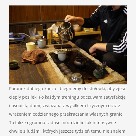
Poranek dobiega końca i biegniemy do stołówki, aby zjeść
ciepły posiłek. Po każdym treningu odczuwam satysfakcję
i osobistą dumę związaną z wysiłkiem fizycznym oraz z
wrażeniem codziennego przekraczania własnych granic.
To także ogromna radość móc dzielić tak intensywne
chwile z ludźmi, których jeszcze tydzień temu nie znałem