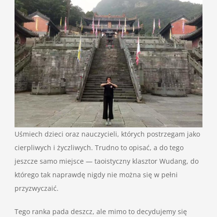
Uśmiech dzieci oraz nauczycieli, których postrzegam jako
cierpliwych i życzliwych. Trudno to opisać, a do tego
jeszcze samo miejsce — taoistyczny klasztor Wudang, do
którego tak naprawdę nigdy nie można się w pełni
przyzwyczaić.
Tego ranka pada deszcz, ale mimo to decydujemy się