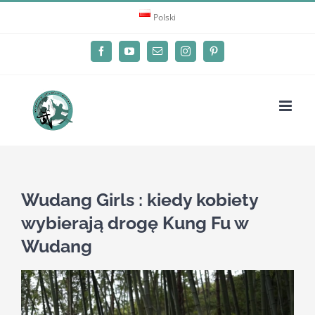
Skip
Polski
to
content
Facebook
YouTube
Email
Instagram
Pinterest
Wudang Girls : kiedy kobiety
wybierają drogę Kung Fu w
Wudang
View
Larger