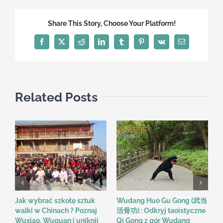
kiedy
kobiety
Share This Story, Choose Your Platform!
wybierają
drogę
Facebook
X
Reddit
LinkedIn
Tumblr
Pinterest
Vk
Email
Kung
Fu
w
Wudang
Related Posts
Jak wybrać szkołę sztuk
Wudang Huo Gu Gong (武当
M
walki w Chinach ? Poznaj
活骨功) : Odkryj taoistyczne
i
Wuxiao, Wuguan i uniknij
Qi Gong z gór Wudang
C