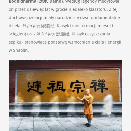
Bodhidharma (达摩, Dámó)
. Według legendy medytował
on przez dziewięć lat w grocie niedaleko klasztoru. Z tej
duchowej izolacji miały narodzić się dwa fundamentalne
dzieła:
Yi Jin Jing
(易筋经, Klasyk transformacji mięśni i
ścięgien) oraz
Xi Sui Jing
(洗髓经, Klasyk oczyszczania
szpiku), stanowiące podstawę wzmocnienia ciała i energii
w Shaolin.