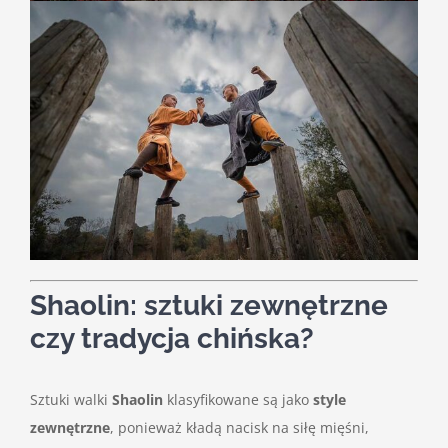
Shaolin: sztuki zewnętrzne
czy tradycja chińska?
Sztuki walki
Shaolin
klasyfikowane są jako
style
zewnętrzne
, ponieważ kładą nacisk na siłę mięśni,