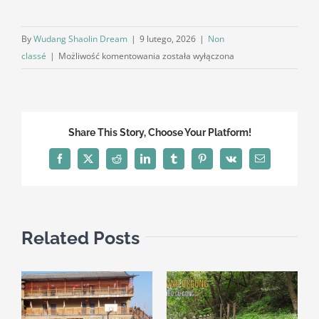
By
Wudang Shaolin Dream
|
9 lutego, 2026
|
Non
Shaolin
classé
|
Możliwość komentowania
została wyłączona
:
Legendarna
kolebka
buddyjskiego
Share This Story, Choose Your Platform!
Kung
Fu
Facebook
X
Reddit
LinkedIn
Tumblr
Pinterest
Vk
Email
Related Posts