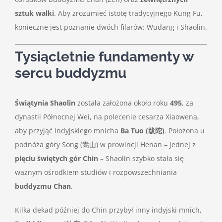
sztuk walki
. Aby zrozumieć istotę tradycyjnego Kung Fu,
konieczne jest poznanie dwóch filarów: Wudang i Shaolin.
Tysiącletnie fundamenty w
sercu buddyzmu
Świątynia Shaolin
została założona około roku
495
, za
dynastii Północnej Wei, na polecenie cesarza Xiaowena,
aby przyjąć indyjskiego mnicha
Ba Tuo (跋陀)
. Położona u
podnóża góry Song (嵩山) w prowincji Henan – jednej z
pięciu świętych gór Chin
– Shaolin szybko stała się
ważnym ośrodkiem studiów i rozpowszechniania
buddyzmu Chan
.
Kilka dekad później do Chin przybył inny indyjski mnich,