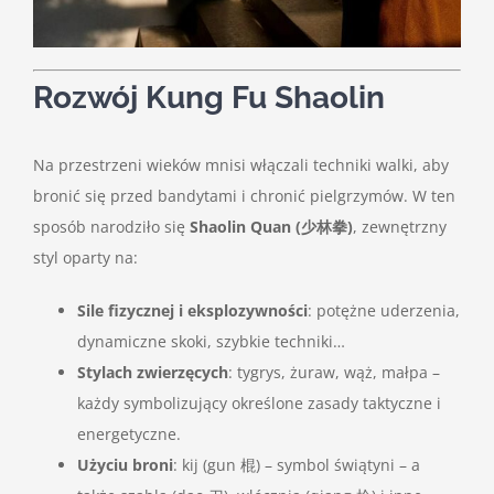
Rozwój Kung Fu Shaolin
Na przestrzeni wieków mnisi włączali techniki walki, aby
bronić się przed bandytami i chronić pielgrzymów. W ten
sposób narodziło się
Shaolin Quan (少林拳)
, zewnętrzny
styl oparty na:
Sile fizycznej i eksplozywności
: potężne uderzenia,
dynamiczne skoki, szybkie techniki…
Stylach zwierzęcych
: tygrys, żuraw, wąż, małpa –
każdy symbolizujący określone zasady taktyczne i
energetyczne.
Użyciu broni
: kij (gun 棍) – symbol świątyni – a