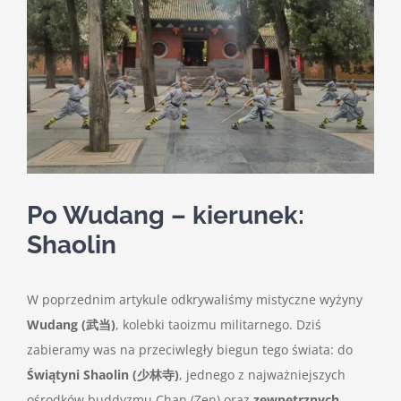
Po Wudang – kierunek:
Shaolin
W poprzednim artykule odkrywaliśmy mistyczne wyżyny
Wudang (武当)
, kolebki taoizmu militarnego. Dziś
zabieramy was na przeciwległy biegun tego świata: do
Świątyni Shaolin (少林寺)
, jednego z najważniejszych
ośrodków buddyzmu Chan (Zen) oraz
zewnętrznych