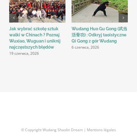
Jak wybrać szkołę sztuk
Wudang Huo Gu Gong (武当
M
walki w Chinach ? Poznaj
活骨功) : Odkryj taoistyczne
i
Wuxiao, Wuguan i uniknij
Qi Gong z gór Wudang
C
6 czerwca, 2026
najczęstszych błędów
(
19 czerwca, 2026
9
© Copyright Wudang Shaolin Dream |
Mentions légales