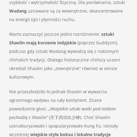
szybkość i wytrzymałość fizyczną. Dla porównania, sztuki
Wudang
uznawane są za wewnętrzne, skoncentrowane
na energii (qi) i płynności ruchu.
Warto zaznaczyć jeszcze jedno rozróżnienie:
sztuki
Shaolin mają korzenie indyjskie
(poprzez buddyzm),
podczas gdy sztuki Wudang wywodzą się z rodzimych
chińskich tradycji. Dlatego historycznie chińscy uczeni
określali Shaolin jako „zewnętrzne” również w sensie
kulturowym.
Nie przeszkodziło to jednak Shaolin w wywarciu
ogromnego wpływu na cały kontynent. Znane
powiedzenie głosi:
„Wszystkie sztuki walki pod niebem
pochodzą z Shaolin”
(天下武功出少林). Choć Shaolin
ustrukturyzowało i spopularyzowało Kung Fu, istniały
wcześniej
wiejskie style boksu i lokalne tradycje