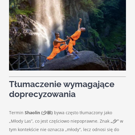
Tłumaczenie wymagające
doprecyzowania
Termin
Shaolin (少林)
bywa często tłumaczony jako
„Młody Las”, co jest częściowo niepoprawne. Znak
„少”
w
tym kontekście nie oznacza „młody”, lecz odnosi się do