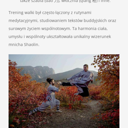
także szabla (dao 刀), włócznia (qiang 枪) i inne.
Trening walki był często łączony z rutynami
medytacyjnymi, studiowaniem tekstów buddyjskich oraz
surowym życiem wspólnotowym. Ta harmonia ciała,
umysłu i wspólnoty ukształtowała unikalny wizerunek
mnicha Shaolin.