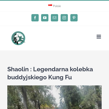
Skip
Polski
to
content
Facebook
YouTube
Email
Instagram
Pinterest
Shaolin : Legendarna kolebka
buddyjskiego Kung Fu
View
Larger
Image