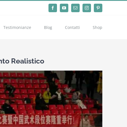
Facebook
YouTube
Email
Instagram
Pinterest
Testimonianze
Blog
Contatti
Shop
to Realistico