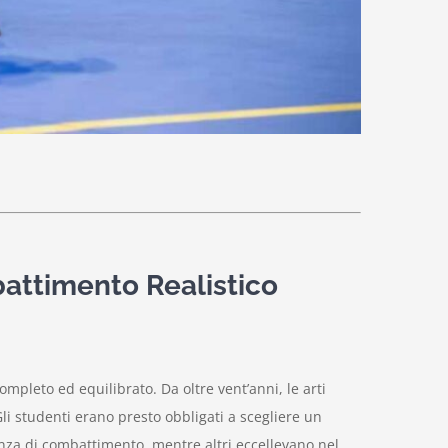
attimento Realistico
ompleto ed equilibrato. Da oltre vent’anni, le arti
Gli studenti erano presto obbligati a scegliere un
za di combattimento, mentre altri eccellevano nel