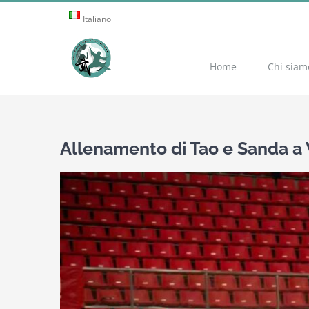
Skip
Italiano
to
content
Home
Chi siam
Allenamento di Tao e Sanda a
View
Larger
Image