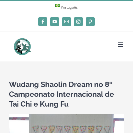
Skip
Português
to
content
Facebook
YouTube
Email
Instagram
Pinterest
Wudang Shaolin Dream no 8º
Campeonato Internacional de
Tai Chi e Kung Fu
View
Larger