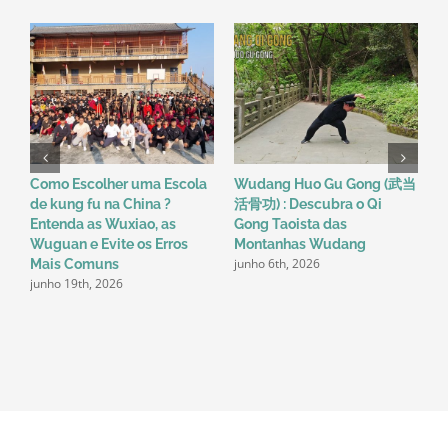
Kung
Fu
Como Escolher uma Escola
Wudang Huo Gu Gong (武当
U
de kung fu na China ?
活骨功) : Descubra o Qi
W
Entenda as Wuxiao, as
Gong Taoista das
K
Wuguan e Evite os Erros
Montanhas Wudang
K
junho 6th, 2026
m
Mais Comuns
junho 19th, 2026