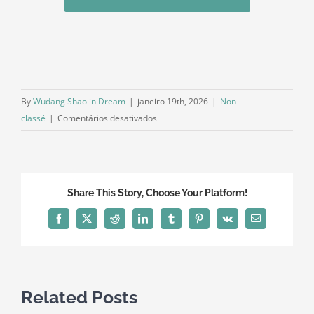
By
Wudang Shaolin Dream
|
janeiro 19th, 2026
|
Non
em
classé
|
Comentários desativados
Wudang
Shaolin
Dream
no
Share This Story, Choose Your Platform!
8º
Campeonato
Facebook
X
Reddit
LinkedIn
Tumblr
Pinterest
Vk
Email
Internacional
de
Tai
Chi
Related Posts
e