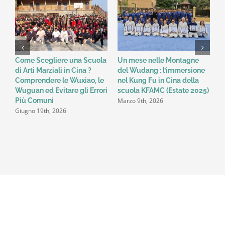
Montagne
Wudang
Come Scegliere una Scuola
Un mese nelle Montagne
W
di Arti Marziali in Cina ?
del Wudang : l’immersione
d
Comprendere le Wuxiao, le
nel Kung Fu in Cina della
K
F
Wuguan ed Evitare gli Errori
scuola KFAMC (Estate 2025)
Marzo 9th, 2026
Più Comuni
Giugno 19th, 2026