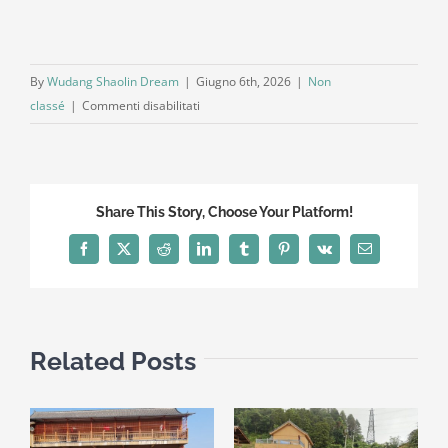
By
Wudang Shaolin Dream
|
Giugno 6th, 2026
|
Non
su
classé
|
Commenti disabilitati
Wudang
Huo
Gu
Gong
Share This Story, Choose Your Platform!
(武
当
Facebook
X
Reddit
LinkedIn
Tumblr
Pinterest
Vk
Email
活
骨
功):
Il
Related Posts
Qi
Gong
Taoista
delle