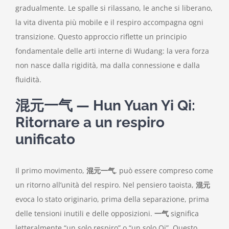
gradualmente. Le spalle si rilassano, le anche si liberano,
la vita diventa più mobile e il respiro accompagna ogni
transizione. Questo approccio riflette un principio
fondamentale delle arti interne di Wudang: la vera forza
non nasce dalla rigidità, ma dalla connessione e dalla
fluidità.
混元一气 — Hun Yuan Yi Qi:
Ritornare a un respiro
unificato
Il primo movimento,
混元一气
, può essere compreso come
un ritorno all’unità del respiro. Nel pensiero taoista,
混元
evoca lo stato originario, prima della separazione, prima
delle tensioni inutili e delle opposizioni.
一气
significa
letteralmente “un solo respiro” o “un solo Qi”. Questo