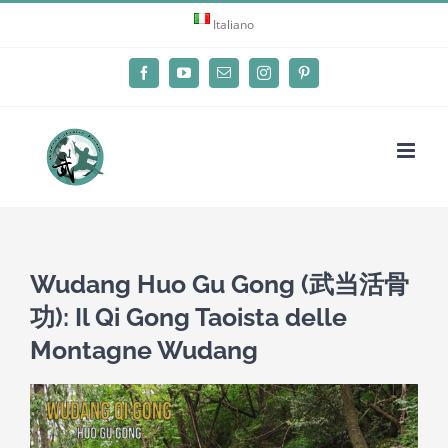
Skip
Italiano
to
content
Facebook
YouTube
Email
Instagram
Pinterest
Wudang Huo Gu Gong (武当活骨
功): Il Qi Gong Taoista delle
Montagne Wudang
View
Larger