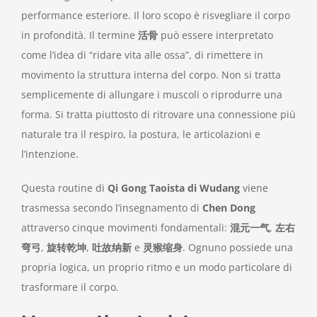
performance esteriore. Il loro scopo è risvegliare il corpo
in profondità. Il termine
活骨
può essere interpretato
come l’idea di “ridare vita alle ossa”, di rimettere in
movimento la struttura interna del corpo. Non si tratta
semplicemente di allungare i muscoli o riprodurre una
forma. Si tratta piuttosto di ritrovare una connessione più
naturale tra il respiro, la postura, le articolazioni e
l’intenzione.
Questa routine di
Qi Gong Taoista di Wudang
viene
trasmessa secondo l’insegnamento di
Chen Dong
attraverso cinque movimenti fondamentali:
混元一气
,
左右
弯弓
,
旋转乾坤
,
吐故纳新
e
灵猴缩身
. Ognuno possiede una
propria logica, un proprio ritmo e un modo particolare di
trasformare il corpo.