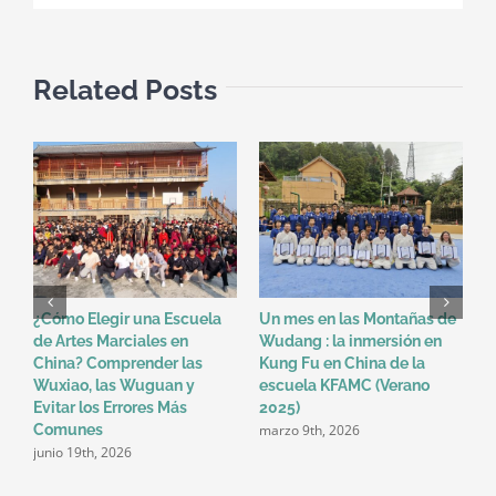
骨
功)
:
Related Posts
Descubre
el
Qi
Gong
Taoísta
de
las
Montañas
Wudang
¿Cómo Elegir una Escuela
Un mes en las Montañas de
W
de Artes Marciales en
Wudang : la inmersión en
m
China? Comprender las
Kung Fu en China de la
d
f
Wuxiao, las Wuguan y
escuela KFAMC (Verano
Evitar los Errores Más
2025)
marzo 9th, 2026
Comunes
junio 19th, 2026