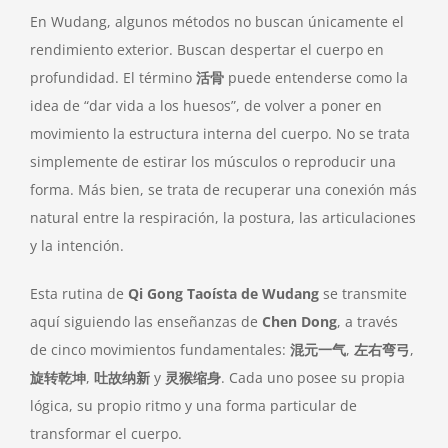
En Wudang, algunos métodos no buscan únicamente el
rendimiento exterior. Buscan despertar el cuerpo en
profundidad. El término
活骨
puede entenderse como la
idea de “dar vida a los huesos”, de volver a poner en
movimiento la estructura interna del cuerpo. No se trata
simplemente de estirar los músculos o reproducir una
forma. Más bien, se trata de recuperar una conexión más
natural entre la respiración, la postura, las articulaciones
y la intención.
Esta rutina de
Qi Gong Taoísta de Wudang
se transmite
aquí siguiendo las enseñanzas de
Chen Dong
, a través
de cinco movimientos fundamentales:
混元一气
,
左右弯弓
,
旋转乾坤
,
吐故纳新
y
灵猴缩身
. Cada uno posee su propia
lógica, su propio ritmo y una forma particular de
transformar el cuerpo.