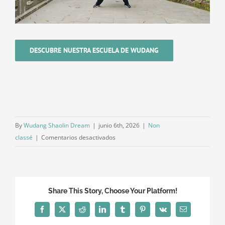
DESCUBRE NUESTRA ESCUELA DE WUDANG
By
Wudang Shaolin Dream
|
junio 6th, 2026
|
Non
en
classé
|
Comentarios desactivados
Wudang
Huo
Gu
Gong
Share This Story, Choose Your Platform!
(武
当
Facebook
X
Reddit
LinkedIn
Tumblr
Pinterest
Vk
Email
活