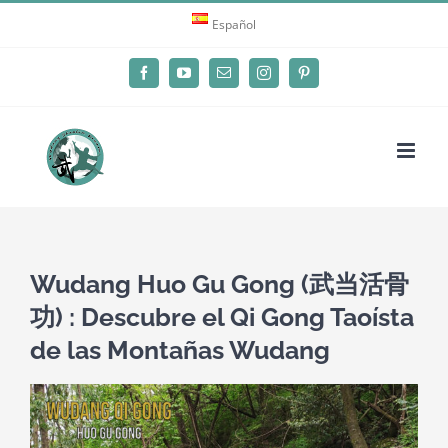
Skip
Español
to
content
Facebook
YouTube
Email
Instagram
Pinterest
Wudang Huo Gu Gong (武当活骨
功) : Descubre el Qi Gong Taoísta
de las Montañas Wudang
View
Larger