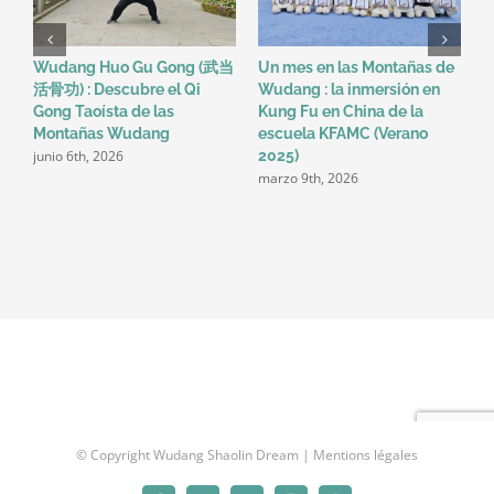
los
Errores
Más
Wudang Huo Gu Gong (武当
Un mes en las Montañas de
W
Comunes
活骨功) : Descubre el Qi
Wudang : la inmersión en
m
Gong Taoísta de las
Kung Fu en China de la
d
f
Montañas Wudang
escuela KFAMC (Verano
junio 6th, 2026
2025)
marzo 9th, 2026
© Copyright Wudang Shaolin Dream |
Mentions légales