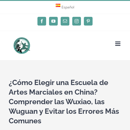
Skip
Español
to
content
Facebook
YouTube
Email
Instagram
Pinterest
¿Cómo Elegir una Escuela de
Artes Marciales en China?
Comprender las Wuxiao, las
Wuguan y Evitar los Errores Más
Comunes