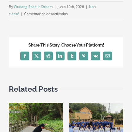
By
Wudang Shaolin Dream
|
junio 19th, 2026
|
Non
en
classé
|
Comentarios desactivados
¿Cómo
Elegir
una
Escuela
Share This Story, Choose Your Platform!
de
Artes
Facebook
X
Reddit
LinkedIn
Tumblr
Pinterest
Vk
Email
Marciales
en
China?
Comprender
Related Posts
las
Wuxiao,
las
Wuguan
y
Evitar