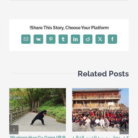
8
فوائد
كبرى
للتدريب
Share This Story, Choose Your Platform!
على
الفنون
Email
Vk
Pinterest
Tumblr
LinkedIn
Reddit
Facebook
X
القتالية
في
الصيف
مغلقة
Related Posts
كيف تختار مدرسة للفنون القتالية
Wudang Huo Gu Gong (武当
شه