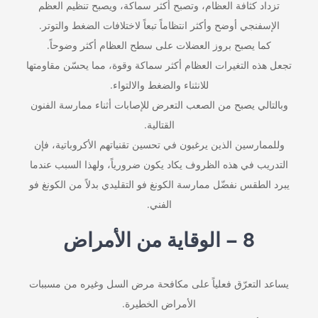
تزداد كثافة العظام، وتصبح أكثر سماكة، ويصبح تنظيم العظم
الإسفنجي أوضح وأكثر انتظاماً تبعاً لاختلافات الضغط والتوتر.
كما يصبح بروز العضلات على سطح العظام أكثر وضوحاً.
تجعل هذه التغيرات العظام أكثر سماكة وقوة، مما يحسّن مقاومتها
للانثناء والضغط والالتواء.
وبالتالي يصبح من الصعب التعرض للإصابات أثناء ممارسة الفنون
القتالية.
وللممارسين الذين يرغبون في تحسين تقنياتهم الأكروباتية، فإن
التدريب في هذه الظروف يكاد يكون ضرورياً، ولهذا السبب عندما
يبرد الطقس نفضّل ممارسة الكونغ فو التقليدي بدلاً من الكونغ فو
الفني.
8 – الوقاية من الأمراض
يساعد التعرّق فعلياً على مكافحة مرض السل وغيره من مسببات
الأمراض الخطيرة.