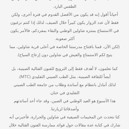
الطقس البارد.
أحياناً أقول إنه قد يكون من الأفضل القدوم في فترة أخرى، ولكن
فقط لأن عدد الزوار يكون كبيراً خلال الصيف، لذلك إذا كنتم ترغبون
في الاستمتاع بمنتزه شاولين الوطني والبقاء بمفردكم، فالأمر يكون
أكثر صعوبة.
(لكن الآن، قمنا بافتتاح مدرستنا الخاصة في أعلى قرية شاولين، مما
يتيح لكم الاستمتاع والعيش في شاولين دون إزعاج السياح).
كما تعلمون، لا أهدف فقط إلى الترويج للفنون القتالية الصينية، بل
أيضاً للثقافة الصينية، مثل الطب الصيني التقليدي (MTC).
لذلك أتبادل بانتظام مع أساتذة وطلاب من جامعة الطب الصيني
التقليدي في خنان.
هذا الأسبوع هو العيد الوطني في الصين، وقد جاء أحد أساتذتهم
وأصدقائنا لزيارتنا.
كنا نتحدث عن المخيمات الصيفية في شاولين والحرارة، فأخبرني أنه
شارك في كتابة عدة مقالات حول فوائد ممارسة الفنون القتالية خلال